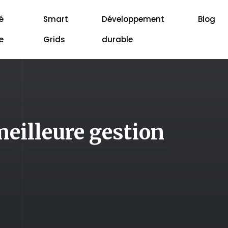
é
Smart
Développement
Blog
e
Grids
durable
meilleure gestion