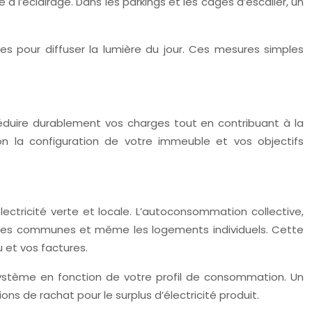
l’éclairage. Dans les parkings et les cages d’escalier, un
tes pour diffuser la lumière du jour. Ces mesures simples
éduire durablement vos charges tout en contribuant à la
lon la configuration de votre immeuble et vos objectifs
ectricité verte et locale. L’autoconsommation collective,
 parties communes et même les logements individuels. Cette
 et vos factures.
e système en fonction de votre profil de consommation. Un
ons de rachat pour le surplus d’électricité produit.