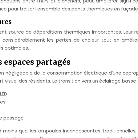
nctions entre murs et planchers, peut améliorer significa
ficace pour traiter l’ensemble des ponts thermiques en façad
ures
nt source de déperditions thermiques importantes. Leur r
 considérablement les pertes de chaleur tout en amélio
s optimales.
 espaces partagés
n négligeable de la consommation électrique d’une coprop
 visuel des résidents. La transition vers un éclairage basse
LED
ies
de passage
moins que les ampoules incandescentes traditionnelles, 