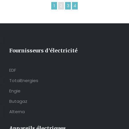
1
2
3
4
Fournisseurs d’électricité
EDF
TotalEnergies
Engie
Butagaz
Alterna
Appareils électriques